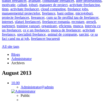
sfaturi freelancer
,
avantaje
,
comunitate freelancer
,
liber profesionisti
,
motivatie
,
calitati
,
joburi
,
manager de proiect
,
activitate freelancing
,
timp
,
activitate freelancer
,
cloud computing
,
freelance jobs
,
managementul proiectelor
,
freelance
,
bani online
,
microjoburi
,
proiecte freelancer
,
freeancer
,
cum sa fie profilul tau de freelancer
,
internet
,
sfaturi freelanceri
,
freelancer romania
,
recrutare
,
greseli
,
parteneri
,
training vanzari
,
organizare
,
eficienta
,
munca
,
interviu cu
un freelancer
,
ce e un freelancer
,
munca de freelancer
,
activitati
freelance
,
specialisti freelance
,
animal de companie
,
sarcini
,
ce sa
faci cand nu ai job
,
freelancer bucuresti
All site tags
Blogs
Administrator
Archives
August 2013
10.00
Administrator
@admin
Public