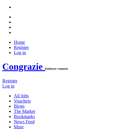
Home
Register
Log in
Congrazie
freelancer romania
Register
Log in
All Jobs
Vouchers
Blogs
The Market
Bookmarks
News Feed
More