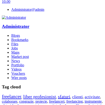
10.00
Administrator
@admin
Administrator
Blogs
Bookmarks
Files
Jobs
Maps
Market post
News
Portfolio
Videos
Vouchers
Wire posts
Tag cloud
freelancer
liber profesionist
sfaturi
clienti
activitate
,
,
,
,
,
colaborare
,
congrazie
,
proiecte
,
freelanceri
,
freelancing
,
instrumente
,